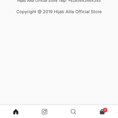
Hijab Alila Official Store Telp: +6285643464345
Copyright @ 2019 Hijab Alila Official Store
(
0
)
Rp 0
Keranjang
Total
0
Lanjut ke pembayaran