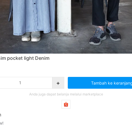
im pocket light Denim
+
Tambah ke keranjan
Anda juga dapat belanja melalui marketplace
n
w!