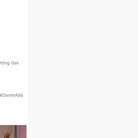
ting⁣ dan
#DenimAlila