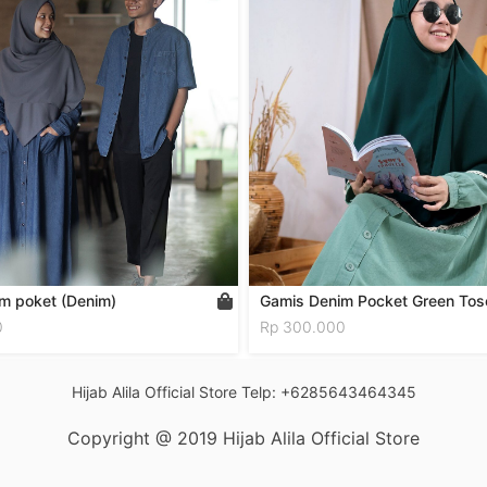
m poket (Denim)
Gamis Denim Pocket⁣⁣⁣⁣⁣ Green Tosca⁣⁣
0
Rp 300.000
Hijab Alila Official Store Telp: +6285643464345
Copyright @ 2019 Hijab Alila Official Store