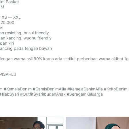
m Pocket⁣⁣
M⁣⁣
XS — XXL⁣⁣
20.000⁣⁣
⁣⁣
 resleting, busui friendly⁣⁣
n kancing, wudhu friendly⁣⁣
n kiri⁣⁣
ancing pada tengah bawah⁣⁣
dengan warna asli 90% karna ada sedikit perbedaan warna akibat ligh
PISAH👆🏻⁣⁣
m #KemejaDenim #GamisDenimAlila #KemejaDenimAlila #KokoDenim 
 #HijabSyari #OutfitSyariIbudanAnak #SeragamKeluarga