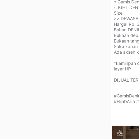
• Gamis Deni
▫️LIGHT DENI
Size⁣⁣
>> DEWASA: 
Harga: Rp. 3
Bahan DENIM
Bukaan depan
Bukaan tanga
Saku kanan da
Ada aksen k
*kemiripan 
layar HP⁣⁣⁣⁣⁣⁣
⁣⁣⁣⁣DIJUAL TER
#GamisDeni
#HijabAlila