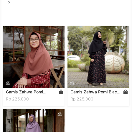
HP⁣⁣⁣⁣⁣⁣⁣⁣⁣⁣⁣⁣⁣⁣⁣⁣⁣⁣⁣⁣⁣⁣⁣⁣⁣⁣⁣
Gamis Zahwa Pomi
Gamis Zahwa Pomi Black
Strawberry
Red
Rp 225.000
Rp 225.000