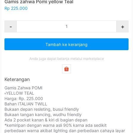
Gamis zahwa Pomi yellow Teal
Rp 225.000
-
+
Tambah ke keranjang
Anda juga dapat belanja melalui marketplace
Keterangan
Gamis Zahwa POMI⁣⁣⁣
▫️YELLOW TEAL
Harga: Rp. 225.000⁣⁣⁣
Bahan ⁣⁣⁣⁣⁣⁣⁣⁣⁣⁣⁣ITALIAN TWILL⁣⁣⁣
Bukaan depan resleting⁣⁣⁣⁣⁣⁣⁣, busui friendly⁣⁣⁣
Bukaan tangan kancing, wudhu friendly⁣⁣⁣⁣⁣⁣⁣
Ada 2 pocket kanan & kiri di bagian depan⁣⁣⁣
*kemiripan dengan warna asli 90% karna ada sedikit
perbedaan warna akibat lighting dan perbedaan cahaya layar