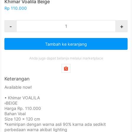
Khimar Voalila Beige
Rp 110.000
-
+
Tambah ke keranjang
Anda juga dapat belanja melalui marketplace
Keterangan
Available now!⁣⁣
• Khimar VOALILA⁣⁣⁣⁣⁣⁣⁣⁣⁣⁣⁣
▫️BEIGE
Harga⁣ Rp. 110.000⁣⁣⁣⁣⁣⁣
Bahan Voal⁣⁣⁣⁣⁣⁣⁣
Size 120 x 120⁣⁣ cm⁣
*kemiripan dengan warna asli 90% karna ada sedikit
perbedaan warna akibat lighting⁣⁣⁣⁣⁣⁣⁣