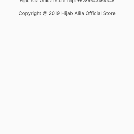
Hijab Alila Official Store Telp: +6285643464345
Copyright @ 2019 Hijab Alila Official Store