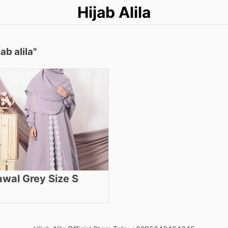
Hijab Alila
ab alila"
awal Grey Size S