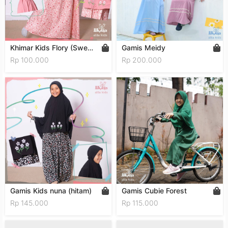
Khimar Kids Flory (Sweet
Gamis Meidy
Pink)
Rp 100.000
Rp 200.000
Gamis Kids nuna (hitam)
Gamis Cubie Forest
Rp 145.000
Rp 115.000