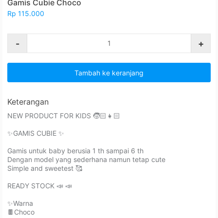
Gamis Cubie Choco
Rp 115.000
-
+
Tambah ke keranjang
Keterangan
NEW PRODUCT FOR KIDS 🧒🏻👧🏻⁣⁣
✨GAMIS CUBIE ✨⁣⁣
Gamis untuk baby berusia 1 th sampai 6 th ⁣⁣
Dengan model yang sederhana namun tetap cute ⁣⁣
Simple and sweetest ⁣🥰⁣
READY STOCK 📣 📣⁣⁣⁣⁣
✨Warna⁣⁣
🍫Choco ⁣⁣