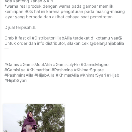
Ada kantong kanan & kiri⁣⁣
*warna real produk dengan warna pada gambar memiliki
kemiripan 90% hal ini karena pengaturan pada masing-masing
layar yang berbeda dan akibat cahaya saat pemotretan⁣⁣⁣⁣⁣⁣
Dijual terpisah👆🏻⁣⁣⁣⁣⁣⁣⁣⁣⁣
Grab it fast di #DistributorHijabAlila terdekat di kotamu yaa😘⁣⁣⁣⁣⁣⁣⁣⁣⁣⁣⁣⁣⁣⁣⁣
Untuk order dan info distributor, silakan cek @belanjahijabalila⁣⁣⁣⁣⁣⁣⁣⁣⁣⁣⁣⁣⁣
—⁣⁣⁣⁣⁣⁣⁣⁣⁣⁣⁣
#Gamis #GamisMotifAlila #GamisLilyFlo #GamisMagno
#GamisLya #KhimarHari #Pashmina #KhimarSquare
#PashminaAlila #HijabAlila #KhimarAlila #KhimarSyari #Hijab
#HijabSyari