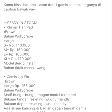
Kamu bisa lihat penjelasan detail gamis sampai harganya di
caption bawah ya~⁣⁣
—READY IN STOCK!⁣
• Khimar Hari Pad⁣⁣⁣⁣⁣⁣
▫Brown⁣⁣⁣
Bahan Wollycrape⁣⁣⁣⁣⁣⁣
Harga⁣⁣⁣⁣⁣⁣
S= Rp. 140.000⁣⁣⁣⁣⁣⁣
M= Rp. 150.000⁣⁣⁣⁣⁣⁣
L= Rp. 160.000⁣⁣⁣⁣⁣⁣
XL= Rp. 170.000⁣⁣⁣⁣⁣⁣
Model Bergo Instan⁣⁣⁣⁣⁣⁣
Bahan tidak menerawang⁣⁣⁣⁣⁣⁣
• Gamis Lily Flo⁣⁣
▫Brown⁣⁣⁣
Harga Rp. 255.000⁣⁣
Bahan Wollycrepe⁣⁣
Motif bunga-bunga, tangan model terompet⁣⁣
Bukaan tangan resleting, wudhu friendly⁣⁣
Bukaan depan resleting, busui friendly⁣⁣
Ada aksen kancing di bagian depan tengah gamis⁣⁣