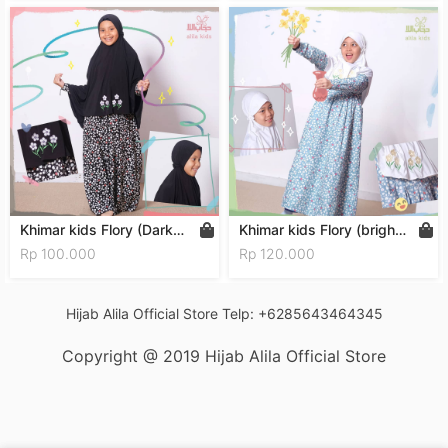
Khimar kids Flory (Dark
Khimar kids Flory (bright
Flory)
flory)
Rp 100.000
Rp 120.000
Hijab Alila Official Store Telp: +6285643464345
Copyright @ 2019 Hijab Alila Official Store