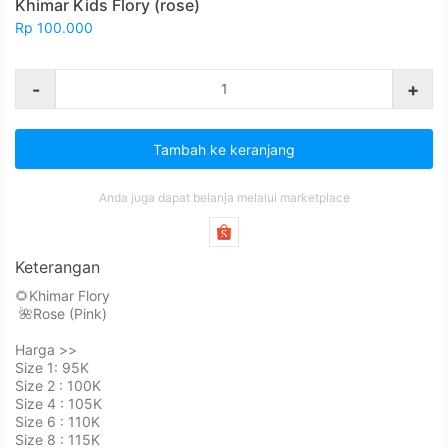
Khimar Kids Flory (rose)
Rp 100.000
-
+
Tambah ke keranjang
Anda juga dapat belanja melalui marketplace
Keterangan
🌻Khimar Flory⁣ ⁣⁣⁣⁣⁣
⁣⁣⁣ 🌺Rose (Pink)⁣ ⁣⁣
Harga >>⁣⁣⁣⁣
Size 1: 95K⁣⁣⁣⁣
Size 2 : 100K⁣⁣⁣⁣
Size 4 : 105K⁣⁣⁣⁣
Size 6 : 110K⁣⁣⁣⁣
Size 8 : 115K⁣⁣⁣⁣