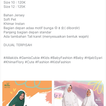
Size 10 : 120K⁣⁣⁣⁣
Size 12 : 125K⁣⁣⁣⁣
Bahan Jersey ⁣⁣⁣⁣
Soft Pet ⁣⁣⁣⁣
Khimar Instan ⁣⁣⁣⁣
Bagian depan adaa motif bunga 🌻🌷🌼( dibordir)⁣⁣⁣⁣
Panjang bagian depan standar⁣⁣⁣⁣⁣⁣⁣⁣
Ada tambahan Tali karet (menyesuaikan bentuk wajah) ⁣⁣⁣⁣
⠀⁣⁣⁣⁣⁣⁣
DIJUAL TERPISAH⁣⁣⁣⁣⁣⁣
⠀⁣⁣⁣⁣⁣⁣
⁣#Alilakids #GamisCubie #Kids #BabyFashion #Baby #HijabSyari
#KhimarFlory #Cute #Fashion #KidsFashion