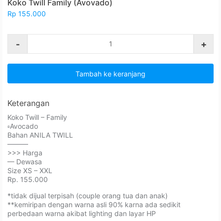
Koko Twill Family (Avovado)
Rp 155.000
-
+
Tambah ke keranjang
Keterangan
Koko Twill – Family⁣⁣⁣⁣
▫️Avocado
Bahan ANILA TWILL⁣⁣⁣⁣⁣⁣⁣
⁣⁣⁣⁣———
>>> Harga
— Dewasa
Size XS – XXL
Rp. 155.000
*tidak dijual terpisah (couple orang tua dan anak)⁣⁣⁣⁣
**kemiripan dengan warna asli 90% karna ada sedikit
perbedaan warna akibat lighting⁣ dan layar HP⁣⁣⁣⁣